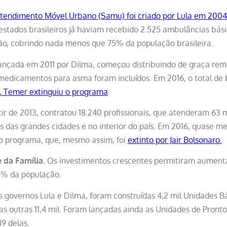
Atendimento Móvel Urbano (Samu) foi criado por Lula em 2004
estados brasileiros já haviam recebido 2.525 ambulâncias bási
ção, cobrindo nada menos que 75% da população brasileira.
nçada em 2011 por Dilma, começou distribuindo de graça rem
 medicamentos para asma foram incluídos. Em 2016, o total de
, Temer extinguiu o programa
.
ir de 2013, contratou 18.240 profissionais, que atenderam 63 m
ias das grandes cidades e no interior do país. Em 2016, quase m
o programa, que, mesmo assim, foi
extinto por Jair Bolsonaro.
 da Família.
Os investimentos crescentes permitiram aumenta
1% da população.
 governos Lula e Dilma, foram construídas 4,2 mil Unidades B
s outras 11,4 mil. Foram lançadas ainda as Unidades de Pront
9 delas.