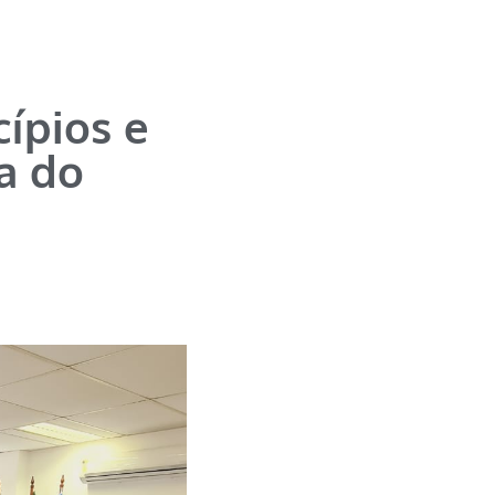
cípios e
a do