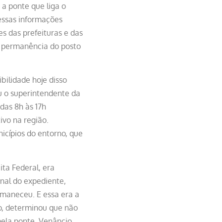
a ponte que liga o
 essas informações
 das prefeituras e das
a permanência do posto
ilidade hoje disso
u o superintendente da
das 8h às 17h
ivo na região.
nicípios do entorno, que
ta Federal, era
nal do expediente,
rmaneceu. E essa era a
o, determinou que não
pela ponte. Venâncio