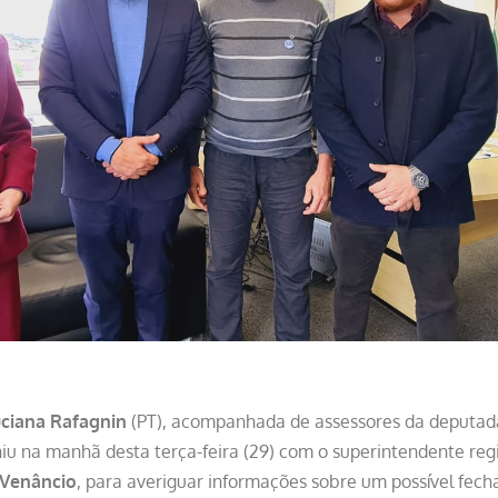
uciana Rafagnin
(PT), acompanhada de assessores da deputad
niu na manhã desta terça-feira (29) com o superintendente regi
 Venâncio
, para averiguar informações sobre um possível fe