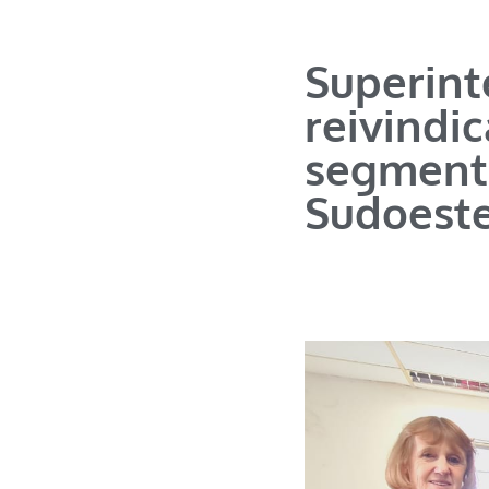
Superint
reivindic
segmento
Sudoest