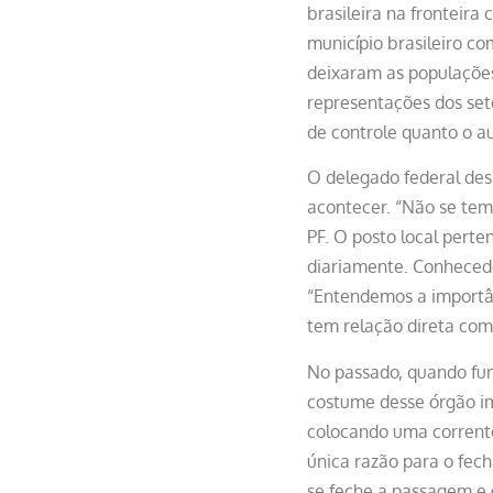
brasileira na fronteir
município brasileiro co
deixaram as populações
representações dos set
de controle quanto o 
O delegado federal des
acontecer. “Não se tem
PF. O posto local perte
diariamente. Conhecedo
“Entendemos a importânc
tem relação direta com
No passado, quando fun
costume desse órgão im
colocando uma corrente
única razão para o fec
se feche a passagem e 