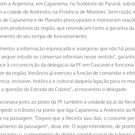
a com a Argentina, em Capanema, no Sudoeste do Paraná, sobre 
m a cidade de Andresito, na Província de Misiones. Sem razão,
 de Capanema e de Planalto preocupadas e motivaram reações
ores produtivos da região, que reivindicam tanto a garantia d
aumento do seu tempo de funcionamento.
mentiu a informação equivocada e assegurou que não há possib
 sequer estudo ou conversas informais nesse sentido”, garanti
nce à circunscrição da delegacia da PF em Cascavel e funciona 
r da região, Venâncio já exerceu a função de comandar o efet
ia, inclusive, histórica e cultural daquela ligação para os mu
 a questão da Estrada do Colono”, acrescentou o delegado.
cionava junto ao posto da PF também a unidade local da Recei
pedir o trânsito na ponte que liga Capanema a Andresito ao fi
 na passagem. “Depois que a Receita saiu dali, o costume pe
hamento da passagem”, disse ele. O superintendente, de pront
garantiu o cumprimento do direito constitucional de trânsito 