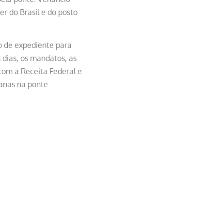
r do Brasil e do posto
io de expediente para
 dias, os mandatos, as
om a Receita Federal e
uanas na ponte