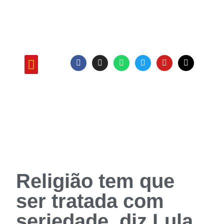
ATUAÇÃO E PROJETOS
Religião tem que
ser tratada com
seriedade, diz Lula