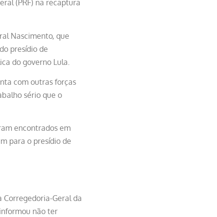
deral (PRF) na recaptura
bral Nascimento, que
do presídio de
ica do governo Lula.
unta com outras forças
abalho sério que o
foram encontrados em
m para o presídio de
a Corregedoria-Geral da
 informou não ter