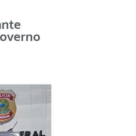
ante
governo