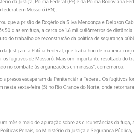
tério da Justiça, Polícia Federal (PF) e da Polícia Rodoviária Fe
io federal em Mossoró (RN).
iterou que a prisão de Rogério da Silva Mendonça e Deibson Ca
 50 dias em fuga, a cerca de 1,6 mil quilômetros de distância 
uto do trabalho de reconstrução da política de segurança públ
 da Justiça e a Polícia Federal, que trabalhou de maneira conj
ar os fugitivos de Mossoró. Mais um importante resultado do tr
endo no combate às organizações criminosas”, comemorou.
dois presos escaparam da Penitenciária Federal. Os fugitivos 
 nesta sexta-feira (5) no Rio Grande do Norte, onde retornara
s um mês e meio de apuração sobre as circunstâncias da fuga, 
Políticas Penais, do Ministério da Justiça e Segurança Pública,