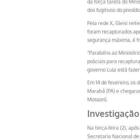
da força tarefa do Minis
dos fugitivos do presíd
Pela rede X, Gleisi re
foram recapturados após
segurança máxima, é fr
“Parabéns ao Ministério
policiais para recaptur
governo Lula está faz
Em 14 de fevereiro, os 
Marabá (PA) e chegaram
Mossoró.
Investigação
Na terça-feira (2), apó
Secretaria Nacional de 