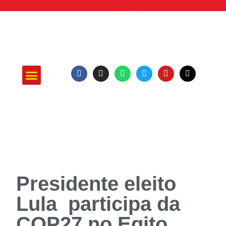
ATUAÇÃO E PROJETOS
Presidente eleito
Lula participa da
COP27 no Egito