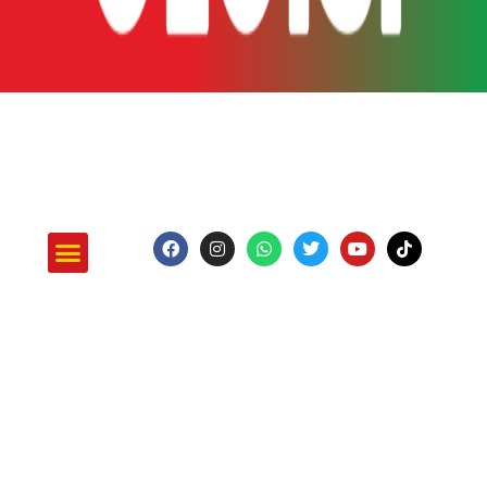
ATUAÇÃO E PROJETOS