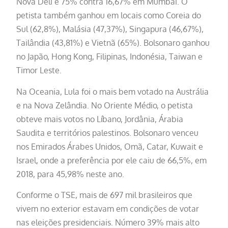
Nova Déli e 75% contra 16,67% em Mumbai. O
petista também ganhou em locais como Coreia do
Sul (62,8%), Malásia (47,37%), Singapura (46,67%),
Tailândia (43,81%) e Vietnã (65%). Bolsonaro ganhou
no Japão, Hong Kong, Filipinas, Indonésia, Taiwan e
Timor Leste.
Na Oceania, Lula foi o mais bem votado na Austrália
e na Nova Zelândia. No Oriente Médio, o petista
obteve mais votos no Líbano, Jordânia, Árabia
Saudita e territórios palestinos. Bolsonaro venceu
nos Emirados Árabes Unidos, Omã, Catar, Kuwait e
Israel, onde a preferência por ele caiu de 66,5%, em
2018, para 45,98% neste ano.
Conforme o TSE, mais de 697 mil brasileiros que
vivem no exterior estavam em condições de votar
nas eleições presidenciais. Número 39% mais alto