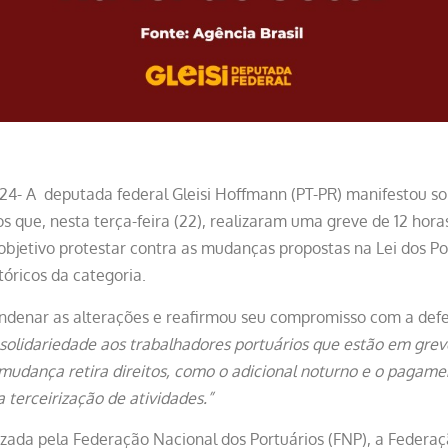
4- A deputada federal Gleisi Hoffmann (PT-PR) manifestou so
s que, nesta terça-feira (22), realizaram uma greve de 12 hora
jetivo protestar contra as mudanças propostas na Lei dos Port
tóricos da categoria.
 condenar as alterações e reafirmou seu compromisso com a def
solidariedade aos trabalhadores portuários que estão em grev
 mudança retira direitos, como o adicional noturno e o pagame
a terceirização de atividades.”
nizada pela Federação Nacional dos Portuários (FNP), a Federa