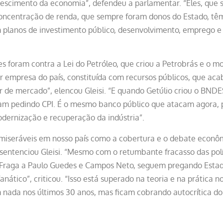
escimento da economia”, defendeu a parlamentar. “Eles, que
oncentração de renda, que sempre foram donos do Estado, têm 
planos de investimento público, desenvolvimento, emprego e 
 foram contra a Lei do Petróleo, que criou a Petrobrás e o mo
r empresa do país, constituída com recursos públicos, que ac
r de mercado”, elencou Gleisi. “E quando Getúlio criou o BND
am pedindo CPI. É o mesmo banco público que atacam agora, p
dernização e recuperação da indústria”.
 miseráveis em nosso país como a cobertura e o debate econôm
sentenciou Gleisi. “Mesmo com o retumbante fracasso das polít
 Fraga a Paulo Guedes e Campos Neto, seguem pregando Esta
fanático”, criticou. “Isso está superado na teoria e na prática 
ada nos últimos 30 anos, mas ficam cobrando autocrítica do P