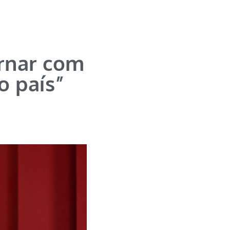
ernar com
o país”