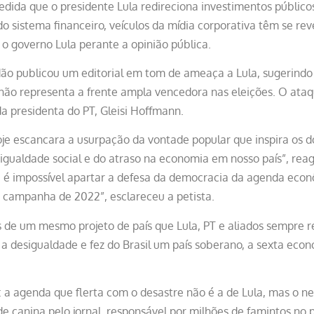
edida que o presidente Lula redireciona investimentos público
 do sistema financeiro, veículos da mídia corporativa têm se r
o governo Lula perante a opinião pública.
dão publicou um editorial em tom de ameaça a Lula, sugerindo 
não representa a frente ampla vencedora nas eleições. O ata
a presidenta do PT, Gleisi Hoffmann.
oje escancara a usurpação da vontade popular que inspira os d
sigualdade social e do atraso na economia em nosso país”, reagi
 é impossível apartar a defesa da democracia da agenda econôm
 campanha de 2022”, esclareceu a petista.
os de um mesmo projeto de país que Lula, PT e aliados sempre 
 a desigualdade e fez do Brasil um país soberano, a sexta eco
: a agenda que flerta com o desastre não é a de Lula, mas o n
e canina pelo jornal, responsável por milhões de famintos no p