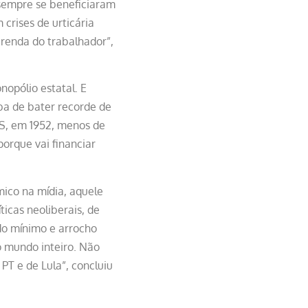
 sempre se beneficiaram
crises de urticária
renda do trabalhador”,
nopólio estatal. E
aba de bater recorde de
ES, em 1952, menos de
orque vai financiar
ico na mídia, aquele
icas neoliberais, de
do mínimo e arrocho
no mundo inteiro. Não
T e de Lula”, concluiu