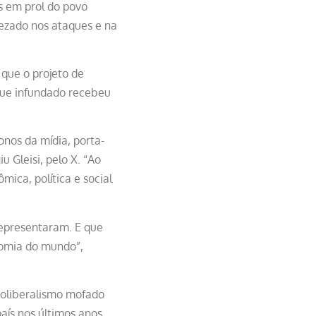
s em prol do povo
evezado nos ataques e na
que o projeto de
que infundado recebeu
onos da mídia, porta-
u Gleisi, pelo X. “Ao
ica, política e social
representaram. E que
nomia do mundo”,
eoliberalismo mofado
aís nos últimos anos,