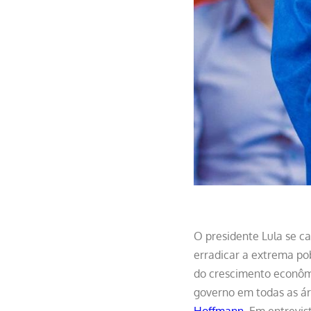
O presidente Lula se c
erradicar a extrema pob
do crescimento econômi
governo em todas as á
Hoffmann
. Em entrevis