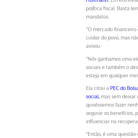
política fiscal. Basta 
mandatos.
“O mercado financeiro c
cuidar do povo, mas não
avisou.
“Nós ganhamos uma ele
sociais e também o de
esteja em qualquer minis
Ela citou a
PEC do Bols
social,
mas sem deixar d
quiséssemos fazer nenh
segurar os benefícios,
influenciar na recuper
“Então, é uma questão