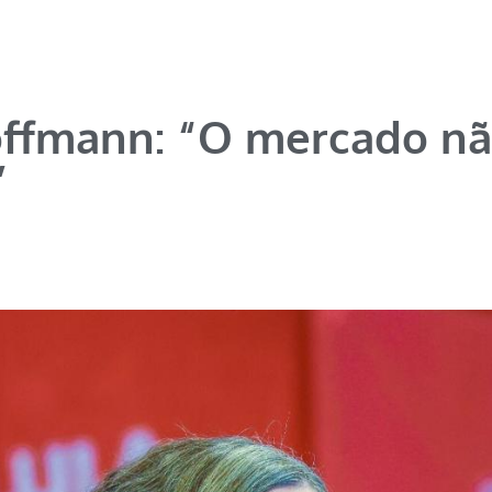
offmann: “O mercado n
”