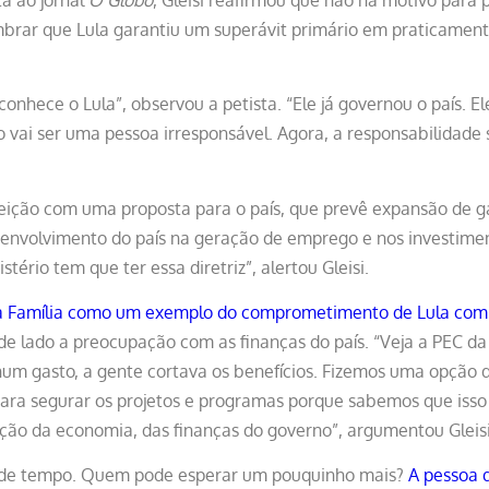
lembrar que Lula garantiu um superávit primário em praticamen
onhece o Lula”, observou a petista. “Ele já governou o país. El
 vai ser uma pessoa irresponsável. Agora, a responsabilidade s
ição com uma proposta para o país, que prevê expansão de g
senvolvimento do país na geração de emprego e nos investim
tério tem que ter essa diretriz”, alertou Gleisi.
a Família como um exemplo do comprometimento de Lula com 
e lado a preocupação com as finanças do país. “Veja a PEC da
um gasto, a gente cortava os benefícios. Fizemos uma opção d
 para segurar os projetos e programas porque sabemos que iss
ação da economia, das finanças do governo”, argumentou Gleisi
 de tempo. Quem pode esperar um pouquinho mais?
A pessoa 