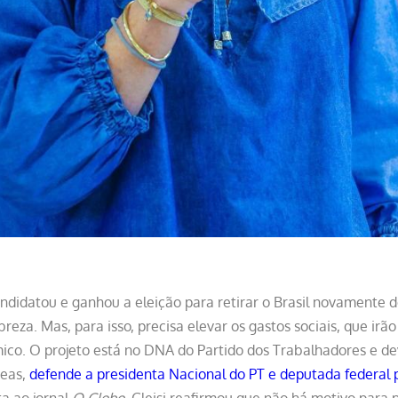
andidatou e ganhou a eleição para retirar o Brasil novamente
reza. Mas, para isso, precisa elevar os gastos sociais, que irã
co. O projeto está no DNA do Partido dos Trabalhadores e de
reas,
defende a presidenta Nacional do PT e deputada federal p
ta ao jornal
O Globo
, Gleisi reafirmou que não há motivo para