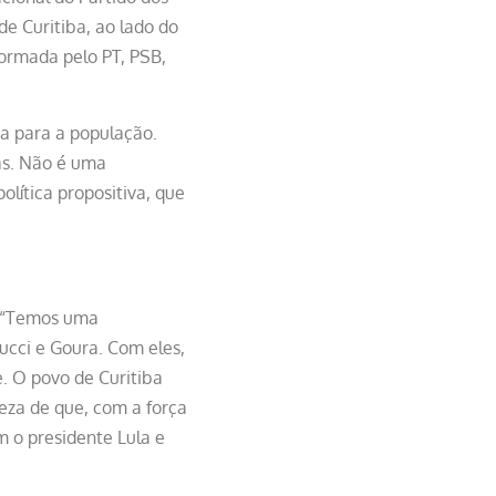
e Curitiba, ao lado do
ormada pelo PT, PSB,
 para a população.
as. Não é uma
lítica propositiva, que
: “Temos uma
ucci e Goura. Com eles,
e. O povo de Curitiba
eza de que, com a força
 o presidente Lula e