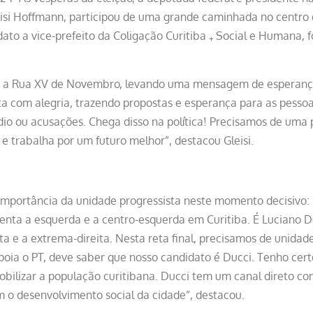
eisi Hoffmann, participou de uma grande caminhada no centro d
ato a vice-prefeito da Coligação Curitiba
Social e Humana, f
+
 a Rua XV de Novembro, levando uma mensagem de esperança
a com alegria, trazendo propostas e esperança para as pesso
o ou acusações. Chega disso na política! Precisamos de uma po
e trabalha por um futuro melhor”, destacou Gleisi.
importância da unidade progressista neste momento decisivo
enta a esquerda e a centro-esquerda em Curitiba. É Luciano D
ta e a extrema-direita. Nesta reta final, precisamos de unidad
poia o PT, deve saber que nosso candidato é Ducci. Tenho cert
ilizar a população curitibana. Ducci tem um canal direto com
o desenvolvimento social da cidade”, destacou.