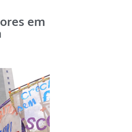
dores em
a