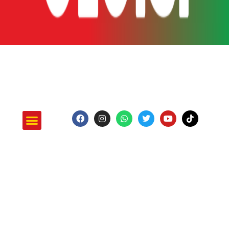
ATUAÇÃO E PROJETOS