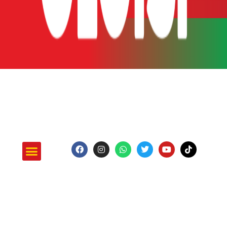
ATUAÇÃO E PROJETOS