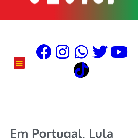
ATUAÇÃO E PROJETOS
Em Portugal, Lula