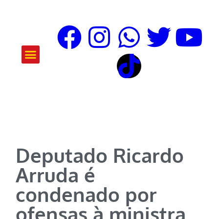
ATUAÇÃO E PROJETOS
Deputado Ricardo
Arruda é
condenado por
ofensas à ministra