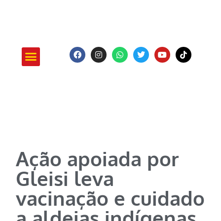
ATUAÇÃO E PROJETOS
Ação apoiada por
Gleisi leva
vacinação e cuidado
a aldeias indígenas