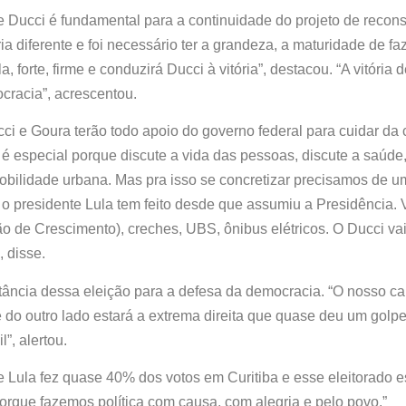
de Ducci é fundamental para a continuidade do projeto de recons
a diferente e foi necessário ter a grandeza, a maturidade de f
 forte, firme e conduzirá Ducci à vitória”, destacou. “A vitória 
mocracia”, acrescentou.
cci e Goura terão todo apoio do governo federal para cuidar da
 especial porque discute a vida das pessoas, discute a saúde,
obilidade urbana. Mas pra isso se concretizar precisamos de u
 o presidente Lula tem feito desde que assumiu a Presidência. 
 de Crescimento), creches, UBS, ônibus elétricos. O Ducci vai 
, disse.
rtância dessa eleição para a defesa da democracia. “O nosso c
e do outro lado estará a extrema direita que quase deu um golp
l”, alertou.
 Lula fez quase 40% dos votos em Curitiba e esse eleitorado 
orque fazemos política com causa, com alegria e pelo povo.”