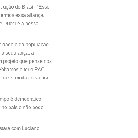
trução do Brasil. “Esse
azermos essa aliança.
de Ducci é a nossa
 cidade e da população.
 a segurança, a
m projeto que pense nos
Voltamos a ter o PAC
trazer muita coisa pra
ampo é democrático,
e no país e não pode
estará com Luciano